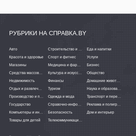
РУБРИКИ НА СПРАВКА.BY
Авто
Строительство и ремонт
Еда и напитки
Красота и здоровье
Спорт и фитнес
Услуги
Магазины
Медицина и фармацевтика
Бизнес
Средства массовой информации
Культура и искусство
Общество
Недвижимость
Финансы
Домашние животные
Отдых и развлечения
Туризм
Наука и образование
Производство и поставки
Одежда и мода
Транспорт и перевозки
Государство
Справочно-информационные системы
Реклама и полиграфия
Компьютеры и интернет
Безопасность
Дом и интерьер
Товары для детей
Телекоммуникации и связь