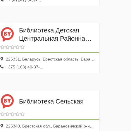
+7 (47247) 6-37-...
Библиотека Детская
Центральная Районная
ГУ
225331, Беларусь, Брестская область, Барановичский район, Новомышский сельсовет, деревня Новая Мышь, Парковая улица, 14
+375 (163) 40-37-...
Библиотека Сельская
225340, Брестская обл., Барановичский р-н, Молчадь дер., ул. Кирова, 71