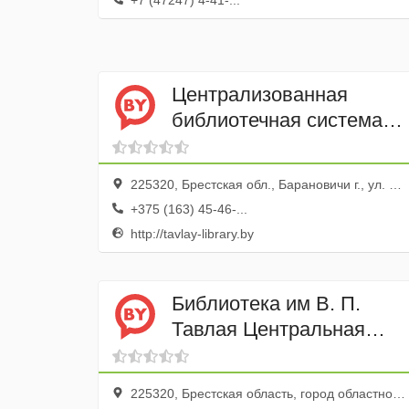
+7 (47247) 4-41-...
Централизованная
библиотечная система
им. В.П. Тавлая
225320, Брестская обл., Барановичи г., ул. Ленина, 53
+375 (163) 45-46-...
http://tavlay-library.by
Библиотека им В. П.
Тавлая Центральная
Городская ГУ
225320, Брестская область, город областного подчинения Барановичи, Барановичи, улица Ленина, 51, 53