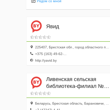
Рядом со мной
Явид
225407, Брестская обл., город областного подчинения Барановичи, Барановичи, ул. Вильчковского, 182в
+375 (163) 49-62-...
http://yavid.by
Ливенская сельская
библиотека-филиал №
22
Беларусь, Брестская область, Барановичи, Славная улица, 40