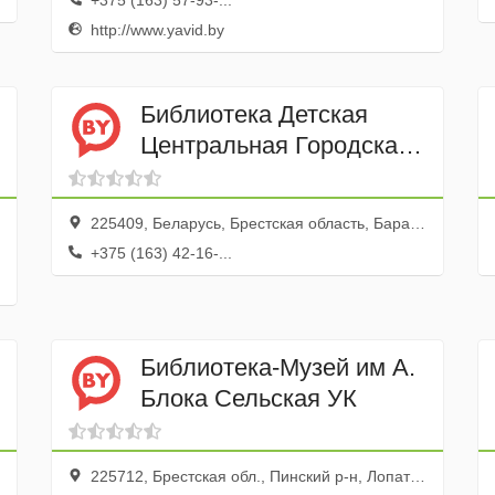
+375 (163) 57-93-...
http://www.yavid.by
Библиотека Детская
Центральная Городская
ГУ
225409, Беларусь, Брестская область, Барановичи, Комсомольская улица, 23А
+375 (163) 42-16-...
Библиотека-Музей им А.
Блока Сельская УК
225712, Брестская обл., Пинский р-н, Лопатин дер., ул. Советская, 6