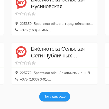
Русиновская
225350, Брестская область, город областного подчинения Барановичи, Барановичи, улица 40 лет Победы, 11
+375 (163) 44-84-...
Библиотека Сельская
Сети Публичных
Библиотек Ляховичского
района
225772, Брестская обл., Ляховичский р-н, Литва дер., ул. Ленина, 7
+375 (1633) 3-91-...
Показать еще